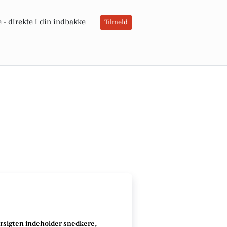
 -
direkte i din indbakke
Tilmeld
sigten indeholder snedkere,