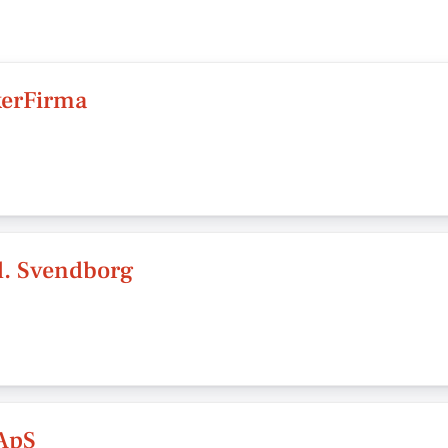
kerFirma
d. Svendborg
ApS