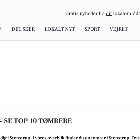
Gratis nyheder fra
dit
lokalområde
V
DET SKER
LOKALT NYT
SPORT
VEJRET
- SE TOP 10 TØMRERE
 dig i Stenstrup
. I vores overblik finder du en tømrer i Stenstrup
.
Over