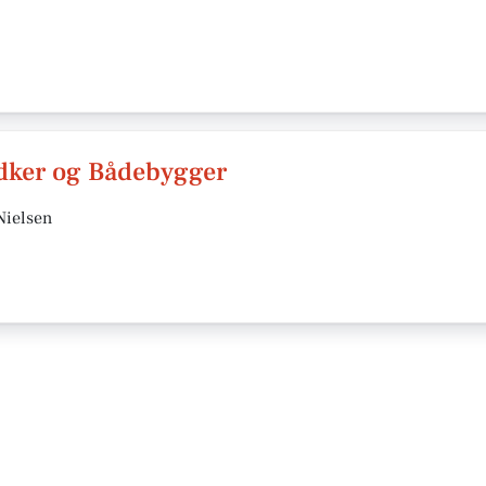
edker og Bådebygger
Nielsen