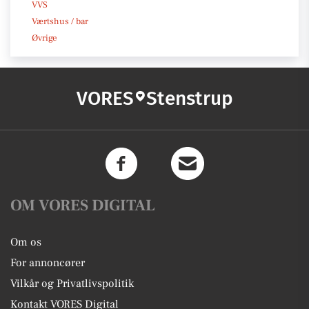
VVS
Værtshus / bar
Øvrige
VORES
Stenstrup
OM VORES DIGITAL
Om os
For annoncører
Vilkår og Privatlivspolitik
Kontakt VORES Digital