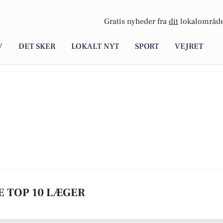
Gratis nyheder fra
dit
lokalområde
V
DET SKER
LOKALT NYT
SPORT
VEJRET
E TOP 10 LÆGER