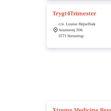
Trygt4Trimester
c/o. Louise Hejselbak
Assensvej 306
5771 Stenstrup
Xtreme Medicine Res