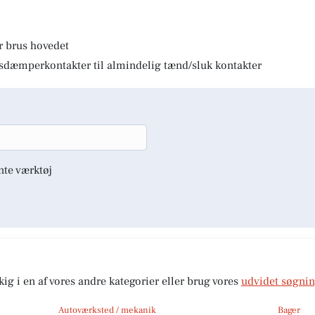
r brus hovedet
lysdæmperkontakter til almindelig tænd/sluk kontakter
nte værktøj
kig i en af vores andre kategorier eller brug vores
udvidet søgni
Autoværksted / mekanik
Bager