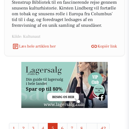
Stenstrup Bibliotek til en fascinerende rejse gennem
snusens kulturhistorie. Kirsten Lindberg vil fortælle
om tobak og snusens rolle i Europa fra Columbus'
tid til i dag, og foredraget ledsages af en
fremvisning af en unik samling af snusdåser.
Kilde: Kultunaut
Læs hele artiklen her
Kopiér link
1
2
3
4
5
6
7
8
...
42