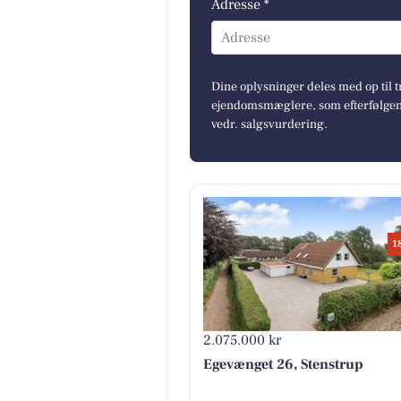
Adresse *
Adresse
Dine oplysninger deles med op til t
ejendomsmæglere, som efterfølgend
vedr. salgsvurdering.
1
2.075.000 kr
Egevænget 26, Stenstrup