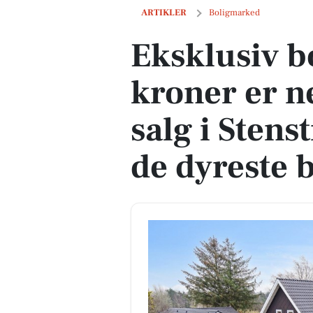
Eksklusiv bolig for 2,0 mio. kroner er 
ARTIKLER
Boligmarked
Eksklusiv bo
kroner er n
salg i Stens
de dyreste 