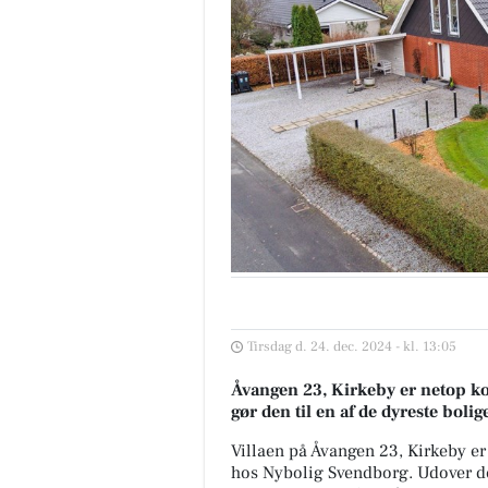
Tirsdag d. 24. dec. 2024 - kl. 13:05
Åvangen 23, Kirkeby er netop kom
gør den til en af de dyreste bolige
Villaen på Åvangen 23, Kirkeby e
hos Nybolig Svendborg. Udover den