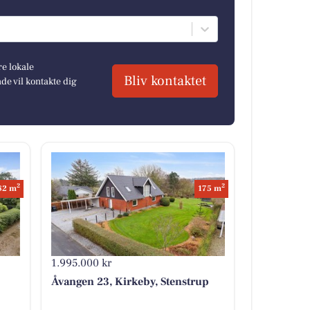
re lokale
Bliv kontaktet
e vil kontakte dig
2
2
82 m
175 m
1.995.000 kr
Åvangen 23, Kirkeby, Stenstrup