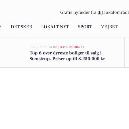
Gratis nyheder fra
dit
lokalområde
V
DET SKER
LOKALT NYT
SPORT
VEJRET
05-08-2026 13:02 |
BOLIGMARKED
Top 6 over dyreste boliger til salg i
Stenstrup. Priser op til 8.250.000 kr