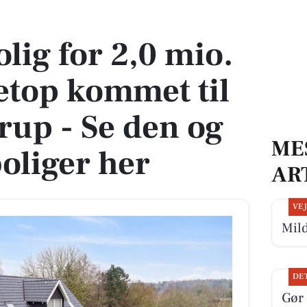
netop kommet til salg i Stenstrup - Se den og de dyreste boliger her
lig for 2,0 mio.
etop kommet til
trup - Se den og
ME
boliger her
AR
VE
Mild
DE
Gør 