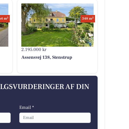
2
2
64 m
348 m
2.195.000 kr
Assensvej 138, Stenstrup
ALGSVURDERINGER AF DIN
Email *