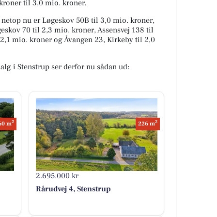
 kroner til 3,0 mio. kroner.
g netop nu er Løgeskov 50B til 3,0 mio. kroner,
geskov 70 til 2,3 mio. kroner, Assensvej 138 til
 2,1 mio. kroner og Åvangen 23, Kirkeby til 2,0
salg i Stenstrup ser derfor nu sådan ud:
2
2
60 m
226 m
2.695.000 kr
Rårudvej 4, Stenstrup