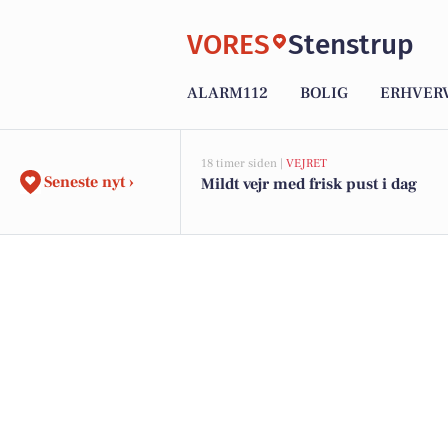
VORES
Stenstrup
ALARM112
BOLIG
ERHVER
18 timer siden |
VEJRET
Seneste nyt ›
Mildt vejr med frisk pust i dag