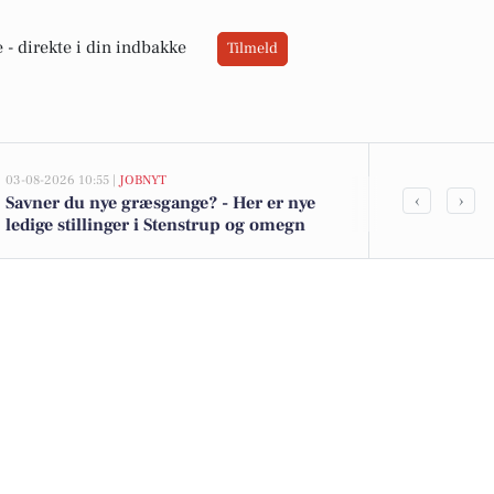
 -
direkte i din indbakke
Tilmeld
03-08-2026 10:55 |
JOBNYT
02-08-2026 16:04
‹
›
Savner du nye græsgange? - Her er nye
Spier PS-vin 
ledige stillinger i Stenstrup og omegn
kartofler til 
tilbud