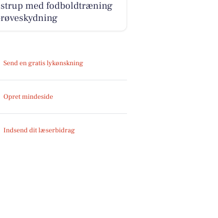
nstrup med fodboldtræning
prøveskydning
Send en gratis lykønskning
Opret mindeside
Indsend dit læserbidrag