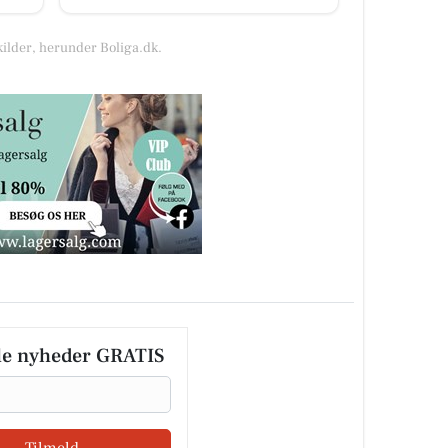
kilder, herunder Boliga.dk.
le nyheder GRATIS
Tilmeld