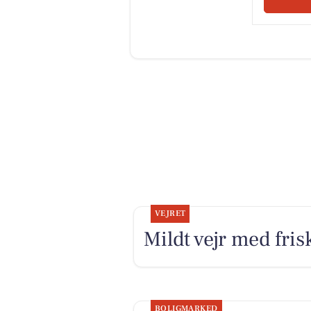
VEJRET
Mildt vejr med fris
BOLIGMARKED