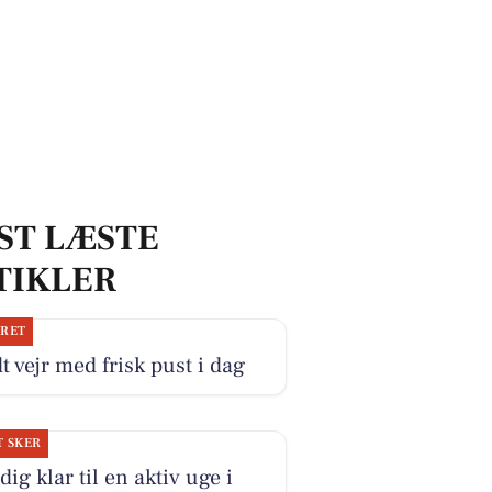
ST LÆSTE
TIKLER
JRET
t vejr med frisk pust i dag
T SKER
dig klar til en aktiv uge i