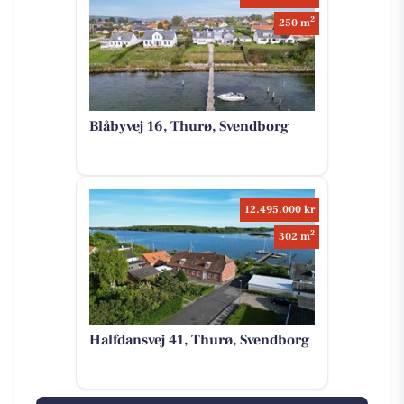
2
250 m
Blåbyvej 16, Thurø, Svendborg
12.495.000 kr
2
302 m
Halfdansvej 41, Thurø, Svendborg