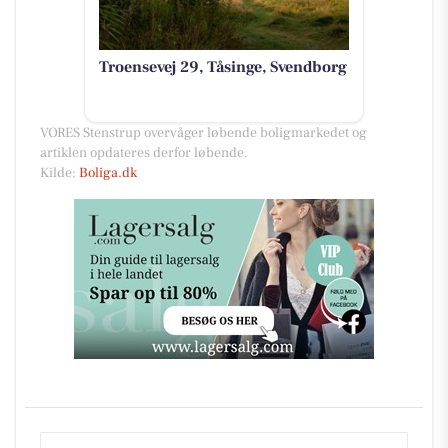
Troensevej 29, Tåsinge, Svendborg
VORES Stenstrup overvåger løbende boligmarkedet og
artiklen opdateres derfor løbende.
Kilde:
Boliga.dk