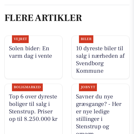
FLERE ARTIKLER
VEJRET
BILER
Solen bider: En
10 dyreste biler til
varm dag i vente
salg i nærheden af
Svendborg
Kommune
BOLIGMARKED
JOBNYT
Top 6 over dyreste
Savner du nye
boliger til salg i
græsgange? - Her
Stenstrup. Priser
er nye ledige
op til 8.250.000 kr
stillinger i
Stenstrup og
omegn