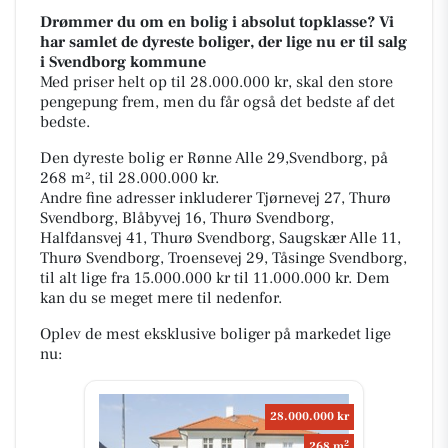
Drømmer du om en bolig i absolut topklasse? Vi
har samlet de dyreste boliger, der lige nu er til salg
i Svendborg kommune
Med priser helt op til 28.000.000 kr, skal den store
pengepung frem, men du får også det bedste af det
bedste.
Den dyreste bolig er Rønne Alle 29,Svendborg, på
268 m², til 28.000.000 kr.
Andre fine adresser inkluderer Tjørnevej 27, Thurø
Svendborg, Blåbyvej 16, Thurø Svendborg,
Halfdansvej 41, Thurø Svendborg, Saugskær Alle 11,
Thurø Svendborg, Troensevej 29, Tåsinge Svendborg,
til alt lige fra 15.000.000 kr til 11.000.000 kr. Dem
kan du se meget mere til nedenfor.
Oplev de mest eksklusive boliger på markedet lige
nu:
28.000.000 kr
2
268 m