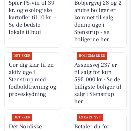
Spier PS-vin til 39
Bobjergvej 28 og 2
kr. og økologiske
andre boliger er
kartofler til 10 kr. -
kommet til salg
Se de bedste
denne uge i
lokale tilbud
Stenstrup - se
boligerne her.
DET SKER
BOLIGMARKED
Gør dig klar til en
Assensvej 237 er
aktiv uge i
til salg for kun
Stenstrup med
595.000 kr.: Se de
fodboldtræning og
billigste boliger til
prøveskydning
salg i Stenstrup
her
DET SKER
LOKALT NYT
Det Nordiske
Betaler du for