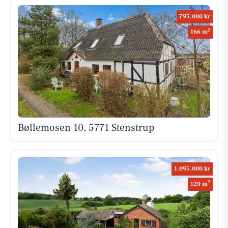
795.000 kr
2
166 m
Bøllemosen 10, 5771 Stenstrup
1.095.000 kr
2
120 m