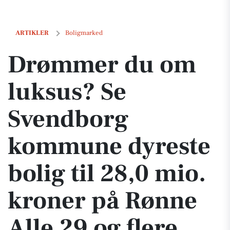
Drømmer du om luksus? Se Svendborg kommune dyreste bolig til 28,0
ARTIKLER
Boligmarked
Drømmer du om
luksus? Se
Svendborg
kommune dyreste
bolig til 28,0 mio.
kroner på Rønne
Alle 29 og flere