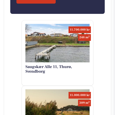
11.700.000 kr
2
248 m
Saugskær Alle 11, Thurø,
Svendborg
11.000.000 kr
2
309 m