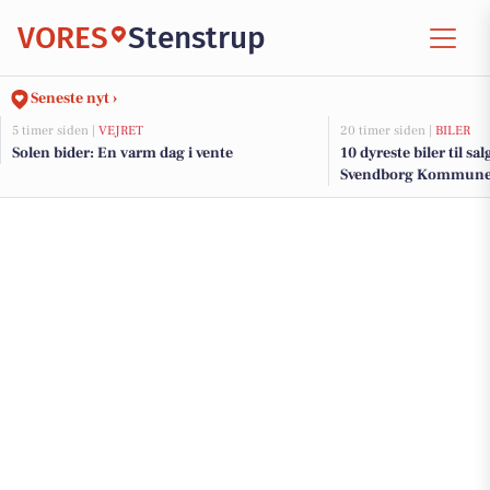
VORES
Stenstrup
Seneste nyt ›
5 timer siden |
VEJRET
20 timer siden |
BILER
Solen bider: En varm dag i vente
10 dyreste biler til sa
Svendborg Kommun