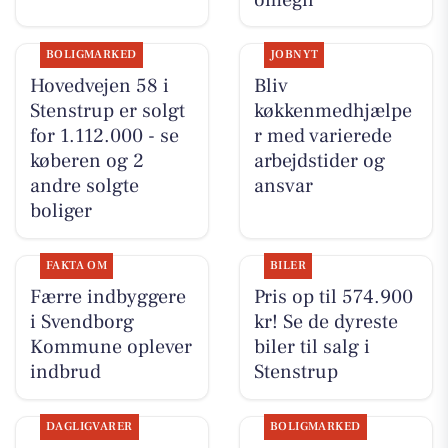
BOLIGMARKED
JOBNYT
Hovedvejen 58 i
Bliv
Stenstrup er solgt
køkkenmedhjælpe
for 1.112.000 - se
r med varierede
køberen og 2
arbejdstider og
andre solgte
ansvar
boliger
FAKTA OM
BILER
Færre indbyggere
Pris op til 574.900
i Svendborg
kr! Se de dyreste
Kommune oplever
biler til salg i
indbrud
Stenstrup
DAGLIGVARER
BOLIGMARKED