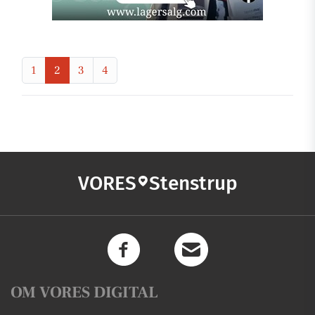
1
2
3
4
VORES
Stenstrup
OM VORES DIGITAL