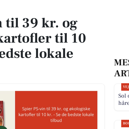
tofler til 10 kr. - Se de bedste lokale tilbud
 til 39 kr. og
artofler til 10
bedste lokale
ME
AR
VE
Sol 
håre
BO