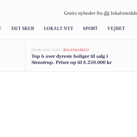
Gratis nyheder fra
dit
lokalområde
V
DET SKER
LOKALT NYT
SPORT
VEJRET
05-08-2026 13:02 |
BOLIGMARKED
Top 6 over dyreste boliger til salg i
Stenstrup. Priser op til 8.250.000 kr