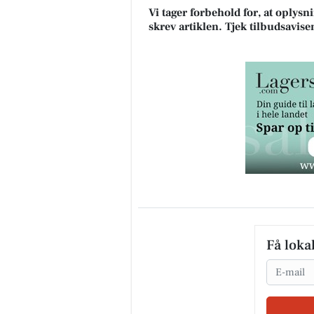
Vi tager forbehold for, at oplys
skrev artiklen. Tjek tilbudsavise
Få loka
Email