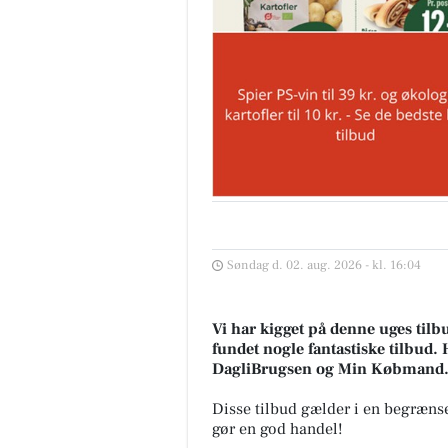
Søndag d. 02. aug. 2026 - kl. 16:04
Vi har kigget på denne uges tilb
fundet nogle fantastiske tilbud. 
DagliBrugsen og Min Købmand
Disse tilbud gælder i en begrænse
gør en god handel!