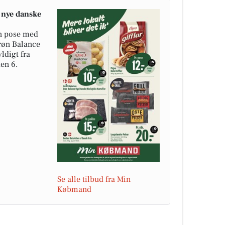
nye danske
n pose med
Grøn Balance
yldigt fra
den 6.
Se alle tilbud fra Min
Købmand