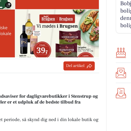
Bobj
boli
denn
boli
Del artikel
udsaviser for dagligvarebutikker i Stenstrup og
Her er et udpluk af de bedste tilbud fra
.
t periode, så skynd dig ned i din lokale butik og