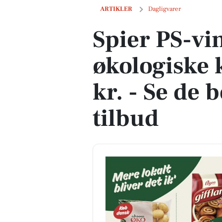
Spier PS-vin til 39 kr. og økologiske kar
ARTIKLER
Dagligvarer
Spier PS-vin
økologiske k
kr. - Se de 
tilbud