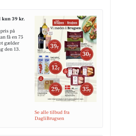
l kun 39 kr.
pris på
kan få en 75
det gælder
dag den 13.
Se alle tilbud fra
DagliBrugsen