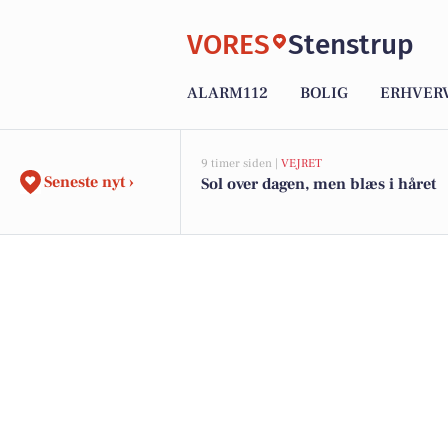
VORES
Stenstrup
ALARM112
BOLIG
ERHVER
9 timer siden |
VEJRET
Seneste nyt ›
Sol over dagen, men blæs i håret