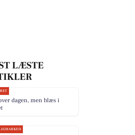
ST LÆSTE
TIKLER
JRET
over dagen, men blæs i
t
LIGMARKED