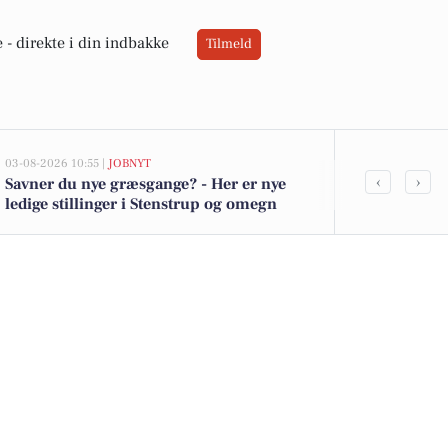
 -
direkte i din indbakke
Tilmeld
03-08-2026 10:55 |
JOBNYT
02-08-2026 16:04
‹
›
Savner du nye græsgange? - Her er nye
Spier PS-vin 
ledige stillinger i Stenstrup og omegn
kartofler til 
tilbud