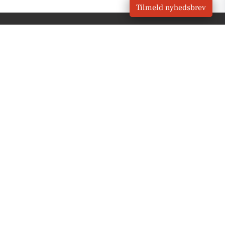
Tilmeld nyhedsbrev
VORES
Stenstrup
OM VORES DIGITAL
Om os
For annoncører
Vilkår og Privatlivspolitik
Kontakt VORES Digital
Administrer samtykke