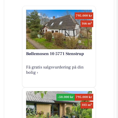
795.000 kr
2
166 m
Bøllemosen 10 5771 Stenstrup
Få gratis salgsvurdering på din
bolig ›
-50.000 kr
795.000 kr
2
103 m