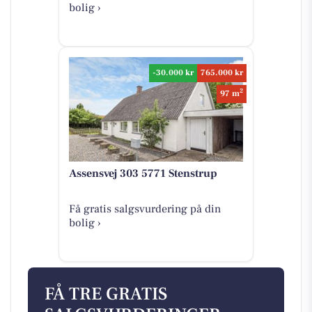
bolig ›
-30.000 kr
765.000 kr
2
97 m
Assensvej 303 5771 Stenstrup
Få gratis salgsvurdering på din
bolig ›
FÅ TRE GRATIS