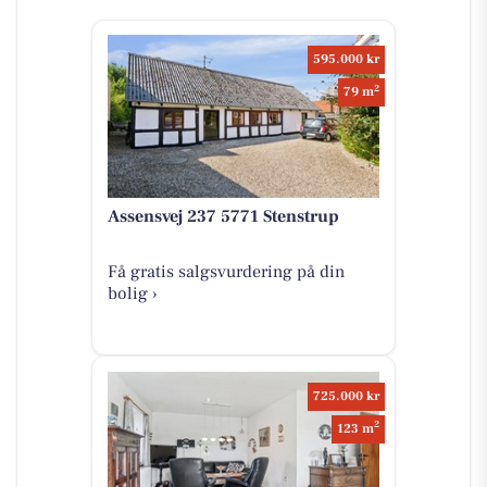
595.000 kr
2
79 m
Assensvej 237 5771 Stenstrup
Få gratis salgsvurdering på din
bolig ›
725.000 kr
2
123 m