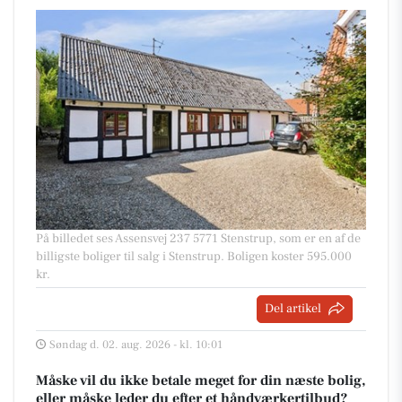
På billedet ses Assensvej 237 5771 Stenstrup, som er en af de
billigste boliger til salg i Stenstrup. Boligen koster 595.000
kr.
Del artikel
Søndag d. 02. aug. 2026 - kl. 10:01
Måske vil du ikke betale meget for din næste bolig,
eller måske leder du efter et håndværkertilbud?