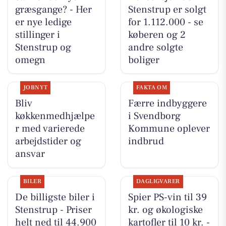
græsgange? - Her
Stenstrup er solgt
er nye ledige
for 1.112.000 - se
stillinger i
køberen og 2
Stenstrup og
andre solgte
omegn
boliger
JOBNYT
FAKTA OM
Bliv
Færre indbyggere
køkkenmedhjælpe
i Svendborg
r med varierede
Kommune oplever
arbejdstider og
indbrud
ansvar
BILER
DAGLIGVARER
De billigste biler i
Spier PS-vin til 39
Stenstrup - Priser
kr. og økologiske
helt ned til 44.900
kartofler til 10 kr. -