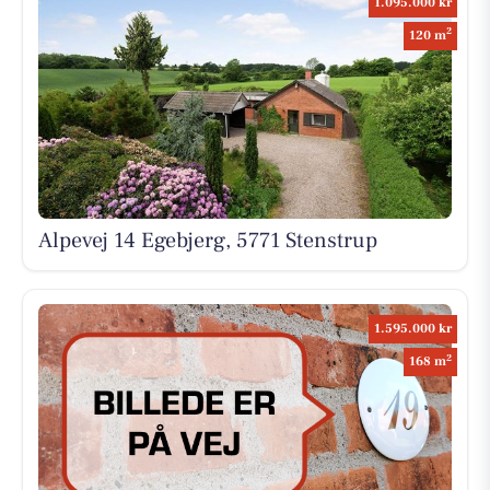
1.095.000 kr
2
120 m
Alpevej 14 Egebjerg, 5771 Stenstrup
1.595.000 kr
2
168 m