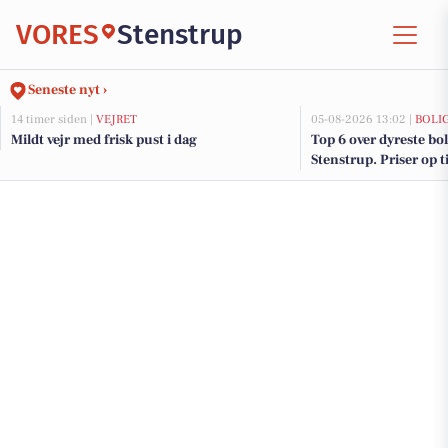
VORES
Stenstrup
Seneste nyt ›
14 timer siden |
VEJRET
05-08-2026 13:02 |
BOLI
Mildt vejr med frisk pust i dag
Top 6 over dyreste boli
Stenstrup. Priser op t