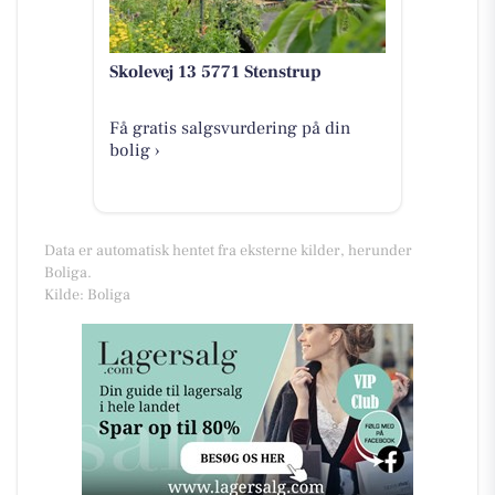
Skolevej 13 5771 Stenstrup
Få gratis salgsvurdering på din
bolig ›
Data er automatisk hentet fra eksterne kilder, herunder
Boliga.
Kilde: Boliga