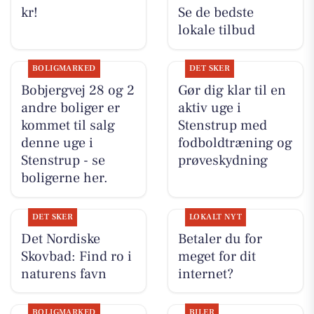
kr!
Se de bedste
lokale tilbud
BOLIGMARKED
DET SKER
Bobjergvej 28 og 2
Gør dig klar til en
andre boliger er
aktiv uge i
kommet til salg
Stenstrup med
denne uge i
fodboldtræning og
Stenstrup - se
prøveskydning
boligerne her.
DET SKER
LOKALT NYT
Det Nordiske
Betaler du for
Skovbad: Find ro i
meget for dit
naturens favn
internet?
BOLIGMARKED
BILER