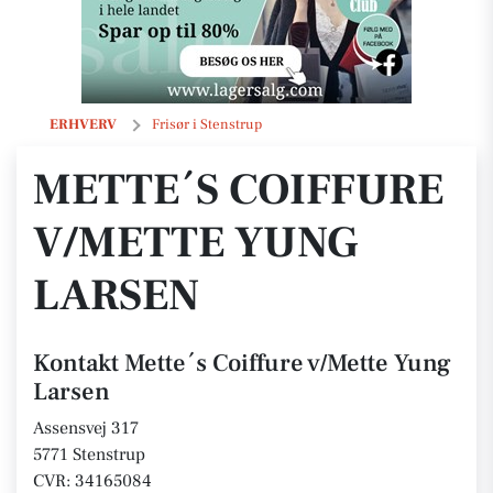
Mette´s Coiffure v/Mette Yung Larsen
ERHVERV
Frisør i Stenstrup
METTE´S COIFFURE
V/METTE YUNG
LARSEN
Kontakt Mette´s Coiffure v/Mette Yung
Larsen
Assensvej 317
5771 Stenstrup
CVR: 34165084