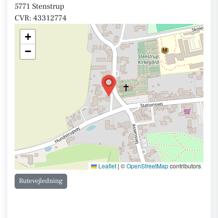
5771 Stenstrup
CVR: 43312774
+
−
Leaflet
|
©
OpenStreetMap
contributors
Rutevejledning