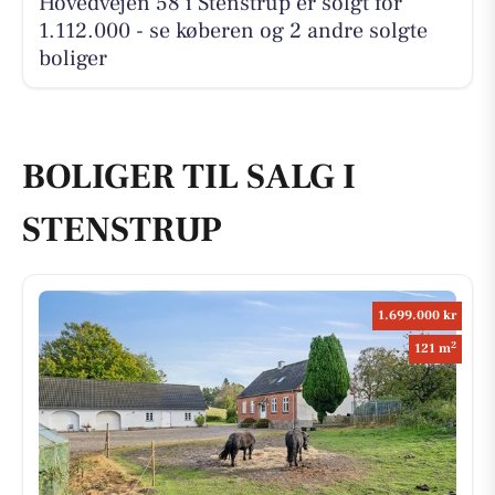
Hovedvejen 58 i Stenstrup er solgt for
1.112.000 - se køberen og 2 andre solgte
boliger
BOLIGER TIL SALG I
STENSTRUP
1.699.000 kr
2
121 m