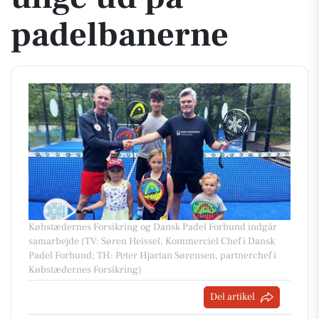
padelbanerne
Købstædernes Forsikring og Dansk Padel Forbund indgår
samarbejde (TV: Søren Heissel, Kommerciel Chef i Dansk
Padel Forbund; TH: Peter Hjartan Sørensen, partnerchef i
Købstædernes Forsikring)
Del artikel