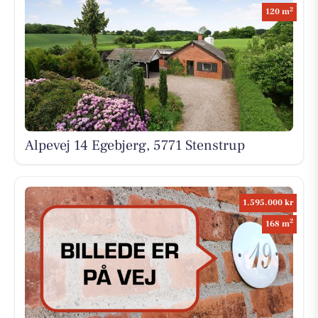
2
120 m
Alpevej 14 Egebjerg, 5771 Stenstrup
1.595.000 kr
2
168 m