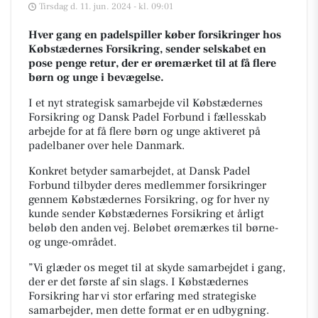
Tirsdag d. 11. jun. 2024 - kl. 09:01
Hver gang en padelspiller køber forsikringer hos
Købstædernes Forsikring, sender selskabet en
pose penge retur, der er øremærket til at få flere
børn og unge i bevægelse.
I et nyt strategisk samarbejde vil Købstædernes
Forsikring og Dansk Padel Forbund i fællesskab
arbejde for at få flere børn og unge aktiveret på
padelbaner over hele Danmark.
Konkret betyder samarbejdet, at Dansk Padel
Forbund tilbyder deres medlemmer forsikringer
gennem Købstædernes Forsikring, og for hver ny
kunde sender Købstædernes Forsikring et årligt
beløb den anden vej. Beløbet øremærkes til børne-
og unge-området.
”Vi glæder os meget til at skyde samarbejdet i gang,
der er det første af sin slags. I Købstædernes
Forsikring har vi stor erfaring med strategiske
samarbejder, men dette format er en udbygning.