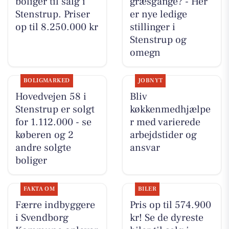
boliger til salg i
græsgange? - Her
Stenstrup. Priser
er nye ledige
op til 8.250.000 kr
stillinger i
Stenstrup og
omegn
BOLIGMARKED
JOBNYT
Hovedvejen 58 i
Bliv
Stenstrup er solgt
køkkenmedhjælpe
for 1.112.000 - se
r med varierede
køberen og 2
arbejdstider og
andre solgte
ansvar
boliger
FAKTA OM
BILER
Færre indbyggere
Pris op til 574.900
i Svendborg
kr! Se de dyreste