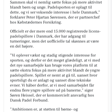
Sammen skal vi nemlig sætte fokus på mere aktivitet
blandt børn og unge. Padelsporten er oplagt til
dette, og vi ser voksende interesse i hele Danmark,”
forklarer Peter Hjartan Sørensen, der er partnerchef
hos Købstædernes Forsikring.
Officielt er der mere end 15.000 registrerede licens-
padelspillere i Danmark, der har adgang til
turneringer, men det uofficielle tal skønnes at være
en del højere.
”Vi oplever vækst og stadig stigende interesse for
sporten, og derfor er det meget glædeligt, at vi med
det nye samarbejde kan bruge vores platform til at
sætte ekstra fokus på mere aktivitet blandt de yngre
padelspillere. Spillet er nemt at gå til, uanset hvor
sportsligt du er anlagt og uanset dine tekniske
evner. Vi håber derfor, at vi med samarbejdet får
endnu flere yngre spillere ud på banerne,” siger
Søren Heissel, der er kommercielt ansvarlig hos
Dansk Padel Forbund.
”Ambitionen er, at støtten til børne- og