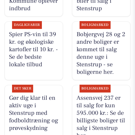
Kommune oplever
biler til salg i
indbrud
Stenstrup
DAGLIGVARER
BOLIGMARKED
Spier PS-vin til 39
Bobjergvej 28 og 2
kr. og økologiske
andre boliger er
kartofler til 10 kr. -
kommet til salg
Se de bedste
denne uge i
lokale tilbud
Stenstrup - se
boligerne her.
DET SKER
BOLIGMARKED
Gør dig klar til en
Assensvej 237 er
aktiv uge i
til salg for kun
Stenstrup med
595.000 kr.: Se de
fodboldtræning og
billigste boliger til
prøveskydning
salg i Stenstrup