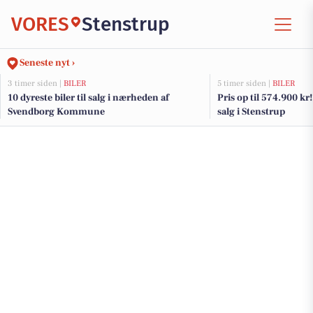
VORES
Stenstrup
Seneste nyt ›
3 timer siden |
BILER
5 timer siden |
BILER
10 dyreste biler til salg i nærheden af
Pris op til 574.900 kr! 
Svendborg Kommune
salg i Stenstrup