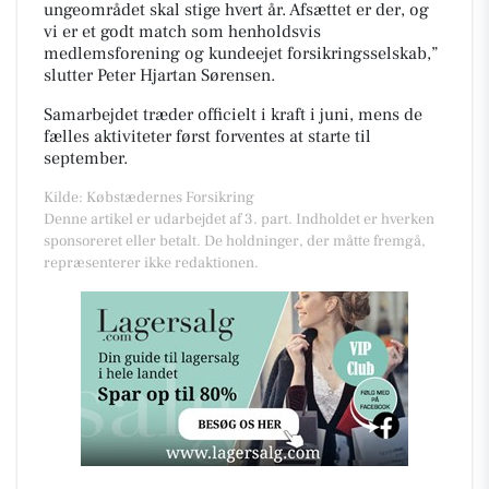
ungeområdet skal stige hvert år. Afsættet er der, og
vi er et godt match som henholdsvis
medlemsforening og kundeejet forsikringsselskab,”
slutter Peter Hjartan Sørensen.
Samarbejdet træder officielt i kraft i juni, mens de
fælles aktiviteter først forventes at starte til
september.
Kilde: Købstædernes Forsikring
Denne artikel er udarbejdet af 3. part. Indholdet er hverken
sponsoreret eller betalt. De holdninger, der måtte fremgå,
repræsenterer ikke redaktionen.