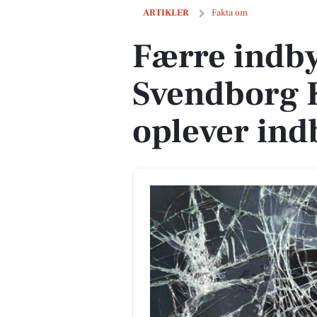
Færre indbyggere i Svendborg Kommun
ARTIKLER
Fakta om
Færre indby
Svendborg
oplever in