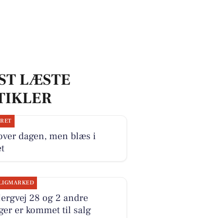
ST LÆSTE
TIKLER
JRET
over dagen, men blæs i
t
LIGMARKED
ergvej 28 og 2 andre
ger er kommet til salg