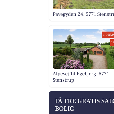
Pavegyden 24, 5771 Stenstr
1.095.0
1
Alpevej 14 Egebjerg, 5771
Stenstrup
FÅ TRE GRATIS SA
BOLIG