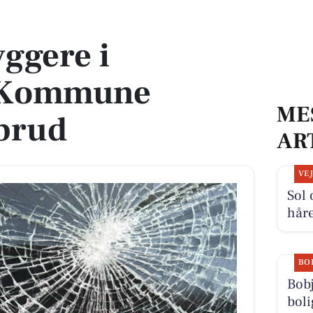
e oplever indbrud
ggere i
 Kommune
ME
dbrud
AR
VE
Sol 
håre
BO
Bobj
boli