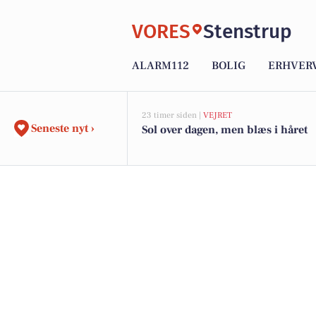
VORES
Stenstrup
ALARM112
BOLIG
ERHVER
23 timer siden |
VEJRET
Seneste nyt ›
Sol over dagen, men blæs i håret