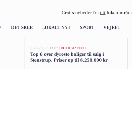
Gratis nyheder fra
dit
lokalområde
V
DET SKER
LOKALT NYT
SPORT
VEJRET
05-08-2026 13:02 |
BOLIGMARKED
Top 6 over dyreste boliger til salg i
Stenstrup. Priser op til 8.250.000 kr