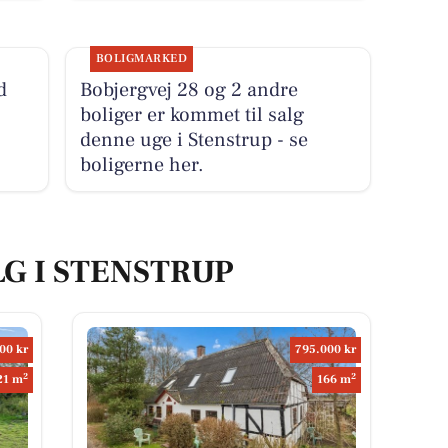
BOLIGMARKED
d
Bobjergvej 28 og 2 andre
boliger er kommet til salg
denne uge i Stenstrup - se
boligerne her.
LG I STENSTRUP
00 kr
795.000 kr
2
2
21 m
166 m