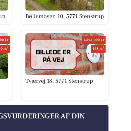
up
Bøllemosen 10, 5771 Stenstrup
00 kr
1.595.000 kr
2
2
20 m
168 m
Tværvej 18, 5771 Stenstrup
LGSVURDERINGER AF DIN