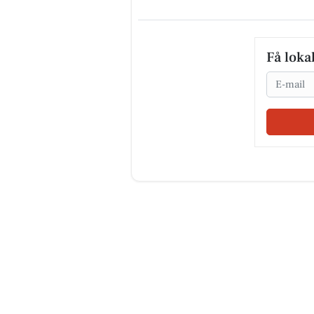
Få loka
Email