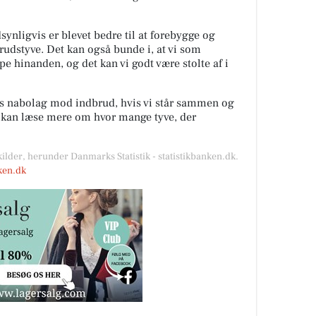
ynligvis er blevet bedre til at forebygge og
rudstyve. Det kan også bunde i, at vi som
lpe hinanden, og det kan vi godt være stolte af i
es nabolag mod indbrud, hvis vi står sammen og
u kan læse mere om hvor mange tyve, der
kilder, herunder Danmarks Statistik - statistikbanken.dk.
nken.dk