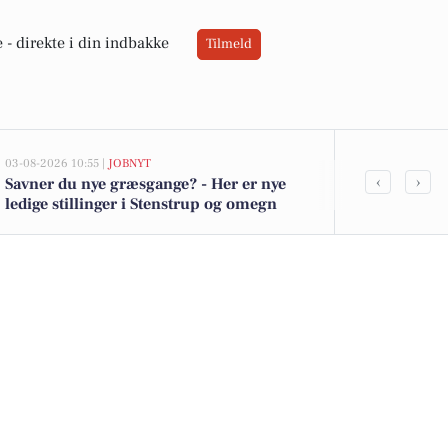
 -
direkte i din indbakke
Tilmeld
03-08-2026 10:55 |
JOBNYT
02-08-2026 16:04
‹
›
Savner du nye græsgange? - Her er nye
Spier PS-vin 
ledige stillinger i Stenstrup og omegn
kartofler til 
tilbud