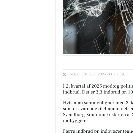
Fredag d. 01. aug. 2025 - kl. 09:59
I 2. kvartal af 2025 modtog pol
indbrud. Det er 3,3 indbrud pr. 1
Hvis man sammenligner med 2. kv
som er svarende til 4 anmeldelser
Svendborg Kommune i starten af 2
indbyggere.
Færre indbrud pr. indbygger tegn