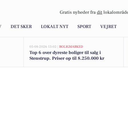
Gratis nyheder fra
dit
lokalområde
V
DET SKER
LOKALT NYT
SPORT
VEJRET
05-08-2026 13:02 |
BOLIGMARKED
Top 6 over dyreste boliger til salg i
Stenstrup. Priser op til 8.250.000 kr