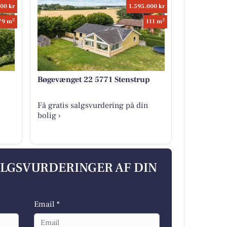
00 kr
1.595.000 kr
2
2
79 m
111 m
Bøgevænget 22 5771 Stenstrup
Få gratis salgsvurdering på din
bolig ›
ALGSVURDERINGER AF DIN
Email *