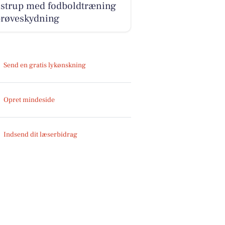
nstrup med fodboldtræning
prøveskydning
Send en gratis lykønskning
Opret mindeside
Indsend dit læserbidrag