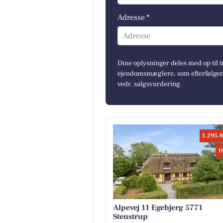
Adresse *
Adresse
Dine oplysninger deles med op til t
ejendomsmæglere, som efterfølgend
vedr. salgsvurdering.
1.295.0
1
Alpevej 11 Egebjerg 5771
Stenstrup