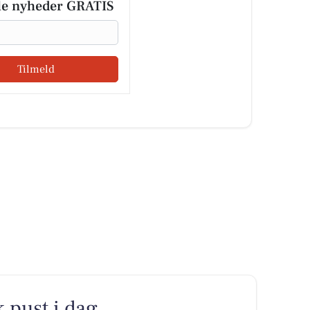
le nyheder GRATIS
Tilmeld
k pust i dag