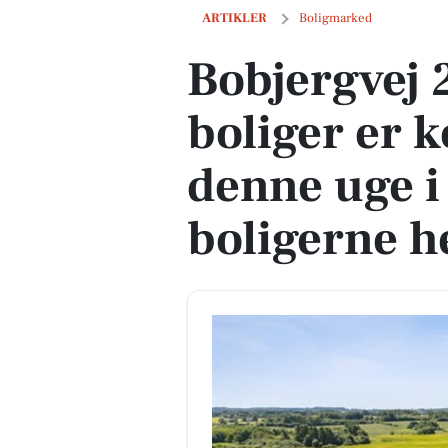
Bobjergvej 28 og 2 andre boliger er kom
ARTIKLER
Boligmarked
Bobjergvej 
boliger er k
denne uge i 
boligerne h