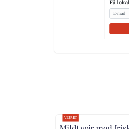
Få loka
Email
VEJRET
Mildt vejr med fris