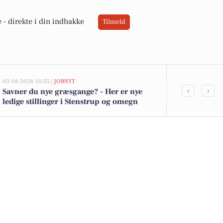
 -
direkte i din indbakke
Tilmeld
03-08-2026 10:55 |
JOBNYT
02-08-2026 16:04
‹
›
Savner du nye græsgange? - Her er nye
Spier PS-vin 
ledige stillinger i Stenstrup og omegn
kartofler til 
tilbud