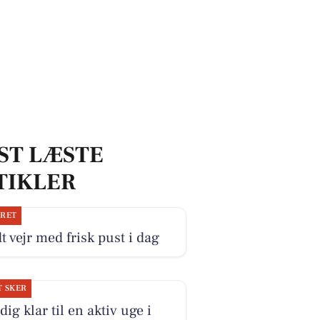
ST LÆSTE
TIKLER
JRET
t vejr med frisk pust i dag
T SKER
dig klar til en aktiv uge i