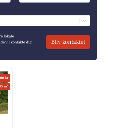
re lokale
Bliv kontaktet
e vil kontakte dig
00 kr
2
85 m