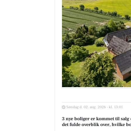
Søndag d. 02. aug. 2026 - kl. 13:01
3 nye boliger er kommet til salg 
det fulde overblik over, hvilke b