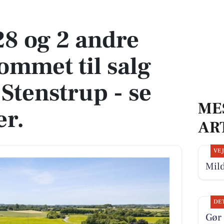
met til salg denne uge i Stenstrup - se boligerne her.
28 og 2 andre
ommet til salg
Stenstrup - se
ME
er.
AR
VE
Mild
DE
Gør 